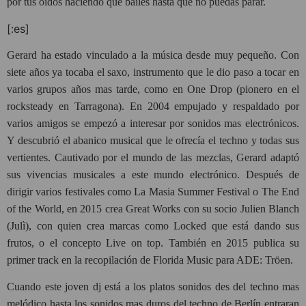
por tus oídos haciendo que bailes hasta que no puedas parar.
[:es]
Gerard ha estado vinculado a la música desde muy pequeño. Con
siete años ya tocaba el saxo, instrumento que le dio paso a tocar en
varios grupos años mas tarde, como en One Drop (pionero en el
rocksteady en Tarragona). En 2004 empujado y respaldado por
varios amigos se empezó a interesar por sonidos mas electrónicos.
Y descubrió el abanico musical que le ofrecía el techno y todas sus
vertientes. Cautivado por el mundo de las mezclas, Gerard adaptó
sus vivencias musicales a este mundo electrónico. Después de
dirigir varios festivales como La Masia Summer Festival o The End
of the World, en 2015 crea Great Works con su socio Julien Blanch
(Julì), con quien crea marcas como Locked que está dando sus
frutos, o el concepto Live on top. También en 2015 publica su
primer track en la recopilación de Florida Music para ADE: Tröen.
Cuando este joven dj está a los platos sonidos des del techno mas
melódico hasta los sonidos mas duros del techno de Berlín entraran