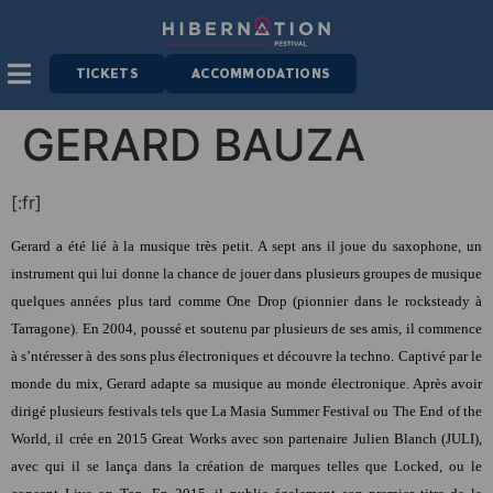
TICKETS
ACCOMMODATIONS
GERARD BAUZA
[:fr]
Gerard a été lié à la musique très petit. A sept ans il joue du saxophone, un
instrument qui lui donne la chance de jouer dans plusieurs groupes de musique
quelques années plus tard comme One Drop (pionnier dans le rocksteady à
Tarragone). En 2004, poussé et soutenu par plusieurs de ses amis, il commence
à s’ntéresser à des sons plus électroniques et découvre la techno. Captivé par le
monde du mix, Gerard adapte sa musique au monde électronique. Après avoir
dirigé plusieurs festivals tels que La Masia Summer Festival ou The End of the
World, il crée en 2015 Great Works avec son partenaire Julien Blanch (JULI),
avec qui il se lança dans la création de marques telles que Locked, ou le